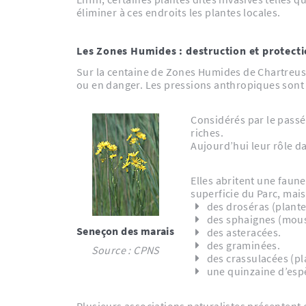
éliminer à ces endroits les plantes locales.
Les Zones Humides : destruction et protect
Sur la centaine de Zones Humides de Chartreuse
ou en danger. Les pressions anthropiques sont 
Considérés par le passé 
riches.
Aujourd’hui leur rôle d
Elles abritent une faun
superficie du Parc, mai
des droséras (plante
des sphaignes (mous
Seneçon des marais
des asteracées.
des graminées.
Source : CPNS
des crassulacées (pl
une quinzaine d’esp
Plusieurs associations naturalistes présentent e