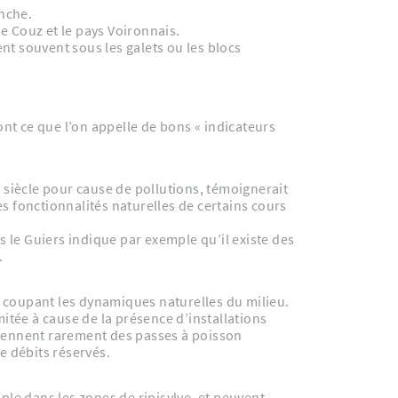
anche.
 de Couz et le pays Voironnais.
nt souvent sous les galets ou les blocs
nt ce que l’on appelle de bons « indicateurs
n siècle pour cause de pollutions, témoignerait
s fonctionnalités naturelles de certains cours
le Guiers indique par exemple qu’il existe des
.
 coupant les dynamiques naturelles du milieu.
mitée à cause de la présence d’installations
prennent rarement des passes à poisson
e débits réservés.
ple dans les zones de ripisylve, et peuvent