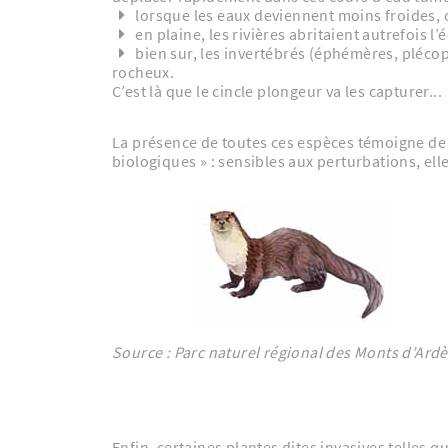
lorsque les eaux deviennent moins froides, o
en plaine, les rivières abritaient autrefois l
bien sur, les invertébrés (éphémères, plécopt
rocheux.
C’est là que le cincle plongeur va les capturer...
La présence de toutes ces espèces témoigne de 
biologiques » : sensibles aux perturbations, elle
Source : Parc naturel régional des Monts d’Ard
Enfin, certaines plantes dites invasives telles 