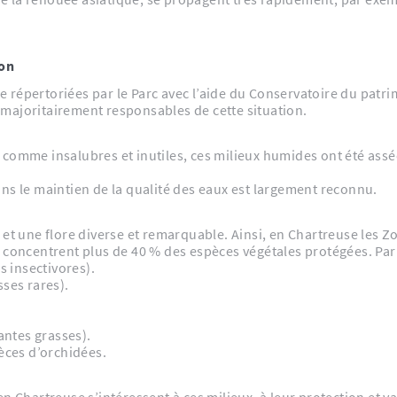
ion
 répertoriées par le Parc avec l’aide du Conservatoire du patr
majoritairement responsables de cette situation.
comme insalubres et inutiles, ces milieux humides ont été asséch
ans le maintien de la qualité des eaux est largement reconnu.
e et une flore diverse et remarquable. Ainsi, en Chartreuse les
s concentrent plus de 40 % des espèces végétales protégées. Par
s insectivores).
ses rares).
antes grasses).
èces d’orchidées.
n Chartreuse s’intéressent à ces milieux, à leur protection et va