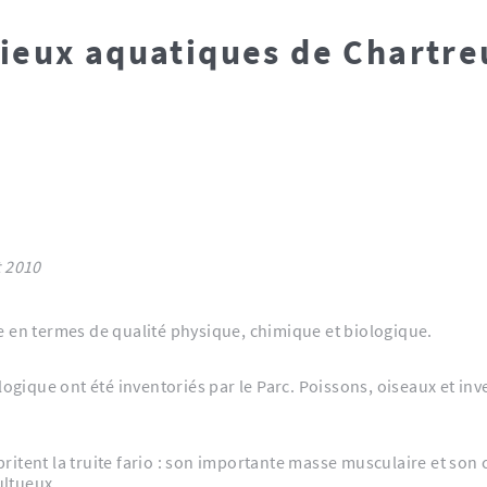
lieux aquatiques de Chartre
juillet 2010
e en termes de qualité physique, chimique et biologique.
logique ont été inventoriés par le Parc. Poissons, oiseaux et inve
britent la truite fario : son importante masse musculaire et so
ultueux.