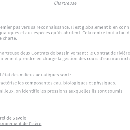
Chartreuse
emier pas vers sa reconnaissance. Il est globalement bien connu
tiques et aux espèces qu’ils abritent. Cela rentre tout à fait da
e charte.
e bassin versant : le Contrat de rivière Guiers à l’Ouest du massif et le Contrat de lac
ainement prendre en charge la gestion des cours d’eau non incl
l’état des milieux aquatiques sont :
ractérise les composantes eau, biologiques et physiques.
milieux, on identifie les pressions auxquelles ils sont soumis.
rel de Savoie
ironnement de l’Isère