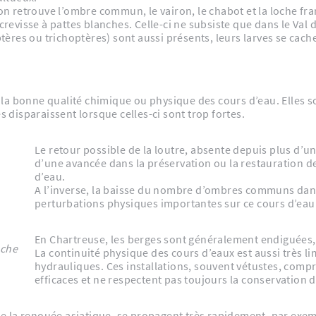
n retrouve l’ombre commun, le vairon, le chabot et la loche fr
’écrevisse à pattes blanches. Celle-ci ne subsiste que dans le Val
ères ou trichoptères) sont aussi présents, leurs larves se cache
la bonne qualité chimique ou physique des cours d’eau. Elles so
s disparaissent lorsque celles-ci sont trop fortes.
Le retour possible de la loutre, absente depuis plus d’u
d’une avancée dans la préservation ou la restauration de
d’eau.
A l’inverse, la baisse du nombre d’ombres communs dans 
perturbations physiques importantes sur ce cours d’eau
En Chartreuse, les berges sont généralement endiguées,
èche
La continuité physique des cours d’eaux est aussi très li
hydrauliques. Ces installations, souvent vétustes, com
efficaces et ne respectent pas toujours la conservation d
que la renouée asiatique, se propagent très rapidement, par exem