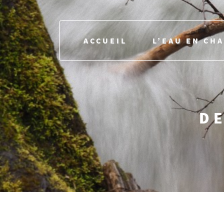
ACCUEIL
L’EAU EN CH
DE