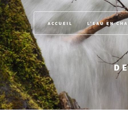
ACCUEIL
L’EAU EN CH
DE