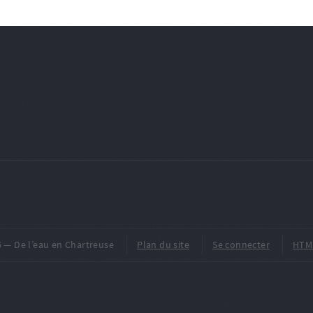
2026 — De l’eau en Chartreuse
Plan du site
Se connecter
HTM