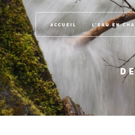
ACCUEIL
L’EAU EN CH
DE