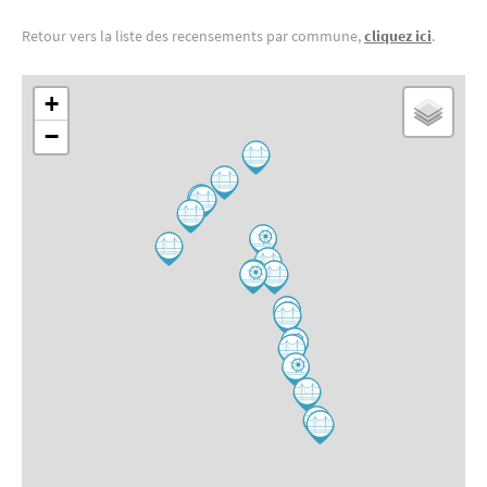
Retour vers la liste des recensements par commune,
cliquez ici
.
+
−