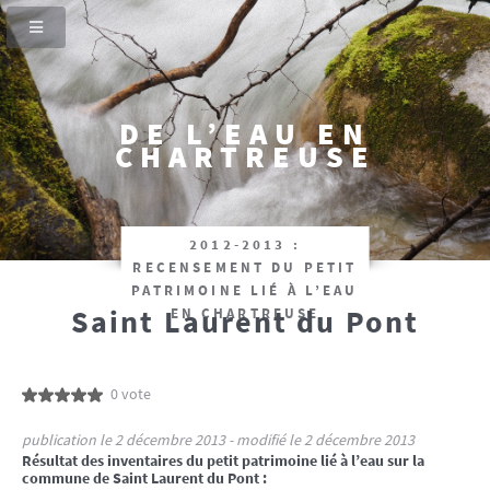
DE L’EAU EN
CHARTREUSE
2012-2013 :
RECENSEMENT DU PETIT
PATRIMOINE LIÉ À L’EAU
Saint Laurent du Pont
EN CHARTREUSE
0 vote
publication le 2 décembre 2013 - modifié le 2 décembre 2013
Résultat des inventaires du petit patrimoine lié à l’eau sur la
commune de Saint Laurent du Pont :