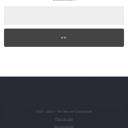
2010 -
2026 — De l’eau en Chartreuse
Plan du site
Se connecter