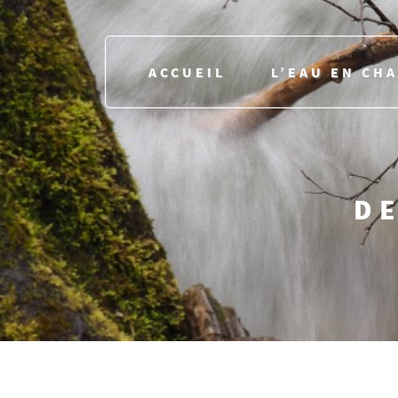
ACCUEIL
L’EAU EN CH
DE