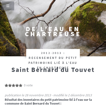
DE L’EAU EN
CHARTREUSE
2012-2013 :
RECENSEMENT DU PETIT
PATRIMOINE LIÉ À L’EAU
Saint Bernard du Touvet
EN CHARTREUSE
0 vote
publication le 28 novembre 2013 - modifié le 2 décembre 2013
Résultat des inventaires du petit patrimoine lié à l’eau sur la
commune de Saint Bernard du Touvet :