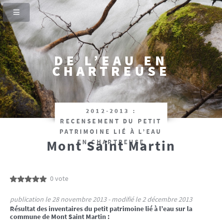
DE L’EAU EN
CHARTREUSE
2012-2013 :
RECENSEMENT DU PETIT
PATRIMOINE LIÉ À L’EAU
Mont Saint Martin
EN CHARTREUSE
0 vote
publication le 28 novembre 2013 - modifié le 2 décembre 2013
Résultat des inventaires du petit patrimoine lié à l’eau sur la
commune de Mont Saint Martin :