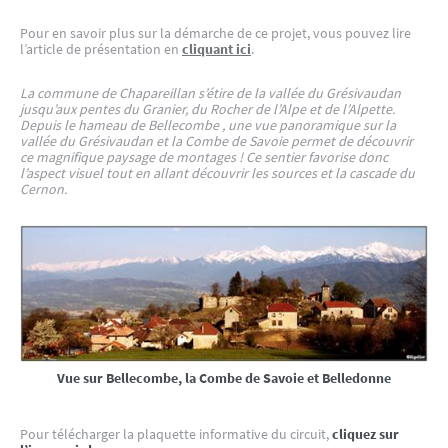
Pour en savoir plus sur la démarche de ce projet, vous pouvez lire
l’article de présentation en
cliquant ici
.
La commune de Chapareillan s’étire de la vallée du Grésivaudan
jusqu’aux pentes du Granier, du Rocher de l’Alpe et de l’Alpette.
Depuis le hameau de Bellecombe , une vue panoramique sur la
vallée du Grésivaudan et la Combe de Savoie permet de découvrir
ce magnifique paysage de montages ! Ce sentier favorise donc
l’aspect visuel tout en allant découvrir les sources et la cascade du
Cernon.
Vue sur Bellecombe, la Combe de Savoie et Belledonne
Pour télécharger la plaquette informative du circuit,
cliquez sur