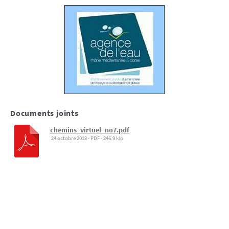
Documents joints
chemins_virtuel_no7.pdf
24 octobre 2013
-
PDF
-
246.9 kio