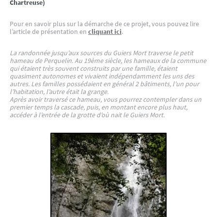
Chartreuse)
Pour en savoir plus sur la démarche de ce projet, vous pouvez lire
l’article de présentation en
cliquant ici
.
La randonnée jusqu’aux sources du Guiers Mort traverse le petit
hameau de Perquelin. Au 19ème siècle, les hameaux de la commune
qui étaient très souvent construits par une famille, étaient
quasiment autonomes et vivaient indépendamment les uns des
autres. Les familles possédaient en général 2 bâtiments, l’un pour
l’habitation, l’autre était la grange.
Après avoir traversé ce hameau, vous pourrez contempler dans un
premier temps la cascade, puis, en montant encore plus haut,
accéder à l’entrée de la grotte d’où nait le Guiers Mort.