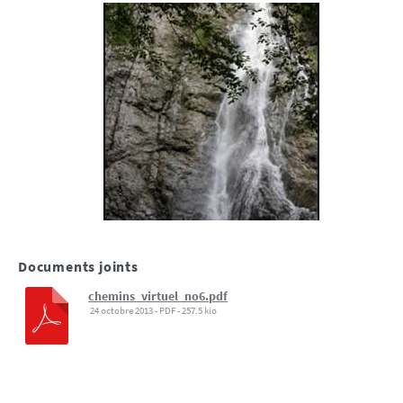
Documents joints
chemins_virtuel_no6.pdf
24 octobre 2013
-
PDF
-
257.5 kio