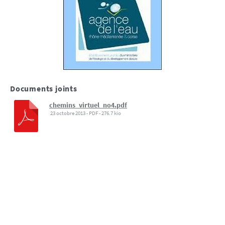
Documents joints
chemins_virtuel_no4.pdf
23 octobre 2013
-
PDF
-
276.7 kio