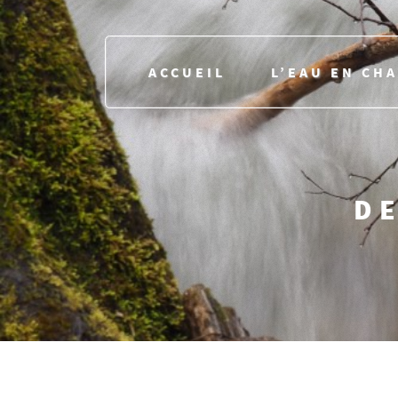
ACCUEIL
L’EAU EN CH
DE