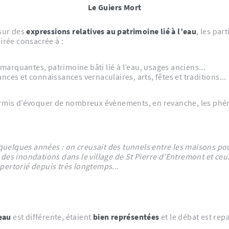
Le Guiers Mort
sur des
expressions relatives au patrimoine lié à l’eau
, les par
irée consacrée à :
marquantes, patrimoine bâti lié à l’eau, usages anciens...
nces et connaissances vernaculaires, arts, fêtes et traditions...
reux évènements, en revanche, les phénomènes culturels autour de l’eau ou bien ont
a quelques années : on creusait des tunnels entre les maisons pou
 des inondations dans le village de St Pierre d’Entremont et ceu
répertorié depuis très longtemps...
eau
est différente, étaient
bien représentées
et le débat est repa