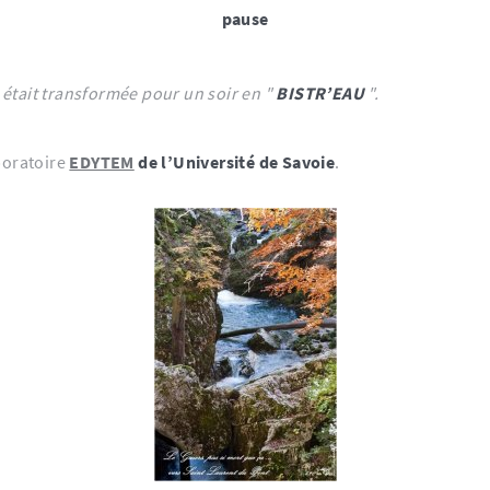
pause
était transformée pour un soir en "
BISTR’EAU
".
boratoire
EDYTEM
de l’Université de Savoie
.