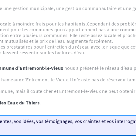
tre une gestion municipale, une gestion communautaire et une ge
locale à moindre frais pour les habitants.Cependant des problè
ncement pour les communes qui n’appartiennent pas à une com
tion entre plusieurs communes. Elle reste assez locale et pro
nt mutualisés et le prix de l’eau augmente forcément.
es prestataires pour l’entretien du réseau avec le risque que ce
 fassent ressentir sur les factures d’eau...
commune d’Entremont-le-Vieux
nous a présenté le réseau d’eau 
6 hameaux d’Entremont-le-Vieux. Il n’existe pas de réservoir t
mmune, mais il coute cher et Entremont-le-Vieux ne peut obtenir
des Eaux du Thiers
.
tentes, vos idées, vos témoignages, vos craintes et vos interrogat