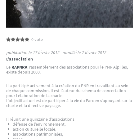
0 vote
publication le 17 février 2012 - modifié le 7 février 2012
L’association
Le
RAPNRA
, rassemblement des associations pour le PNR Alpilles,
existe depuis 2000.
Il a participé activement à la création du PNR en travaillant au sein
de chaque commission. Il est l’auteur du schéma de concertation
pour l’élaboration de la charte.
L’objectif actuel est de participer à la vie du Parc en s’appuyant sur la
charte et la directive paysage.
Il réunit une quinzaine d’associations :
défense de l’environnement,
action culturelle locale,
associations patrimoniales,
AMAP, ...