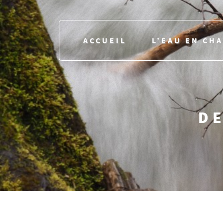
ACCUEIL
L’EAU EN CH
DE