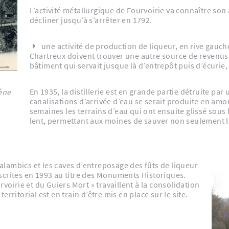
L’activité métallurgique de Fourvoirie va connaître son
décliner jusqu’à s’arrêter en 1792.
une activité de production de liqueur, en rive gauch
Chartreux doivent trouver une autre source de revenus.
bâtiment qui servait jusque là d’entrepôt puis d’écurie, 
En 1935, la distillerie est en grande partie détruite par un glissement de terrain. Une rupture dans les
ène
canalisations d’arrivée d’eau se serait produite en amon
semaines les terrains d’eau qui ont ensuite glissé sous l
lent, permettant aux moines de sauver non seulement le
s alambics et les caves d’entreposage des fûts de liqueur
 inscrites en 1993 au titre des Monuments Historiques.
voirie et du Guiers Mort » travaillent à la consolidation
rritorial est en train d’être mis en place sur le site.