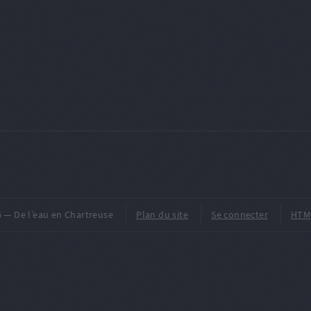
2026 — De l’eau en Chartreuse
Plan du site
Se connecter
HTM