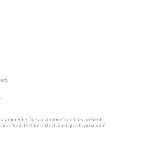
ert.
.
e notamment grâce au combustible bois présent
onstituait le Guiers Mort ainsi qu’à la proximité